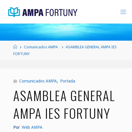
Saltar
al
contenido
Página
Comunicados AMPA
ASAMBLEA GENERAL AMPA IES
de
FORTUNY
Inicio
Comunicados AMPA
,
Portada
ASAMBLEA GENERAL
AMPA IES FORTUNY
Por
Web AMPA